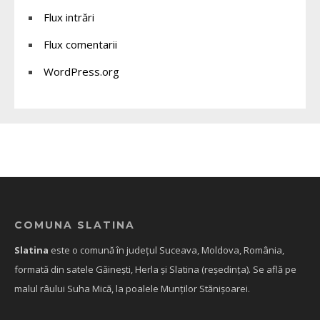
Flux intrări
Flux comentarii
WordPress.org
COMUNA SLATINA
Slatina
este o comună în județul Suceava, Moldova, România,
formată din satele Găinești, Herla și Slatina (reședința). Se află pe
malul râului Suha Mică, la poalele Munților Stănișoarei.