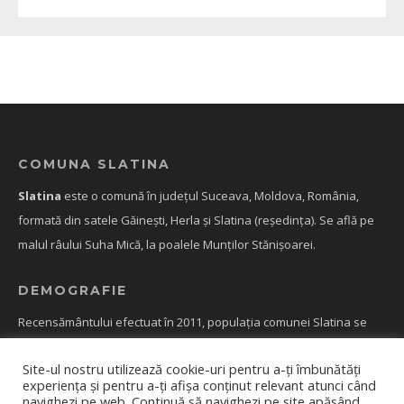
COMUNA SLATINA
Slatina
este o comună în județul Suceava, Moldova, România,
formată din satele Găinești, Herla și Slatina (reședința). Se află pe
malul râului Suha Mică, la poalele Munților Stănișoarei.
DEMOGRAFIE
Recensământului efectuat în 2011, populația comunei Slatina se
ridică la 4.821 de locuitori, în scădere față de recensământul
Site-ul nostru utilizează cookie-uri pentru a-ți îmbunătăți
anterior din 2002, când se înregistraseră 5.213 locuitori.
experiența și pentru a-ți afișa conținut relevant atunci când
navighezi pe web. Continuă să navighezi pe site apăsând