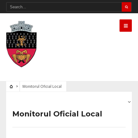
Notă:
Acest
website
include
un
sistem
de
Monitorul Oficial Local
accesibilitate.
Monitorul Oficial Local